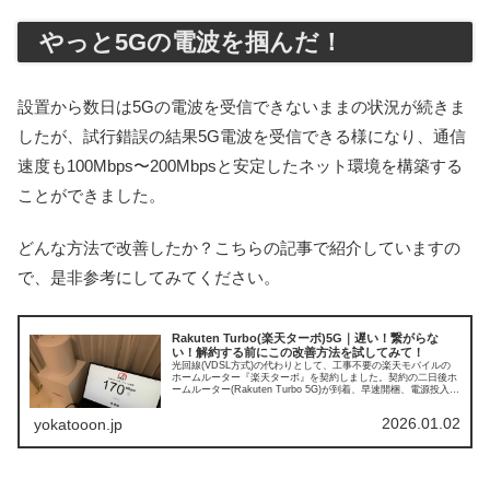
やっと5Gの電波を掴んだ！
設置から数日は5Gの電波を受信できないままの状況が続きま
したが、試行錯誤の結果5G電波を受信できる様になり、通信
速度も100Mbps〜200Mbpsと安定したネット環境を構築する
ことができました。
どんな方法で改善したか？こちらの記事で紹介していますの
で、是非参考にしてみてください。
Rakuten Turbo(楽天ターボ)5G｜遅い！繋がらな
い！解約する前にこの改善方法を試してみて！
光回線(VDSL方式)の代わりとして、工事不要の楽天モバイルの
ホームルーター『楽天ターボ』を契約しました。契約の二日後ホ
ームルーター(Rakuten Turbo 5G)が到着、早速開梱、電源投入！
4Gのランプは赤（電波受信レベルは低い）、５...
2026.01.02
yokatooon.jp