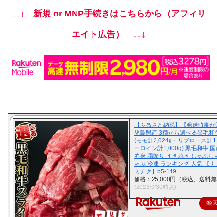
↓↓↓ 新規 or MNP手続きはこちらから（アフィリ
エイト広告） ↓↓↓
【ふるさと納税】【発送時期が
児島県産 3種から選べる黒毛和
(モモ計2,024g・リブロース計1,
ーロイン計1,000g) 黒毛和牛 国
赤身 霜降り すき焼き しゃぶし
ゃぶ 冷凍 ランキング 人気 【
ミチク】b5-149
価格：25,000円（税込、送料無
(2023/9/30時点)
楽