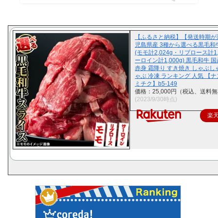
【ふるさと納税】【発送時期が
児島県産 3種から選べる黒毛和
(モモ計2,024g・リブロース計1,
ーロイン計1,000g) 黒毛和牛 国
赤身 霜降り すき焼き しゃぶし
ゃぶ 冷凍 ランキング 人気 【
ミチク】b5-149
価格：25,000円（税込、送料無
(2023/9/30時点)
楽