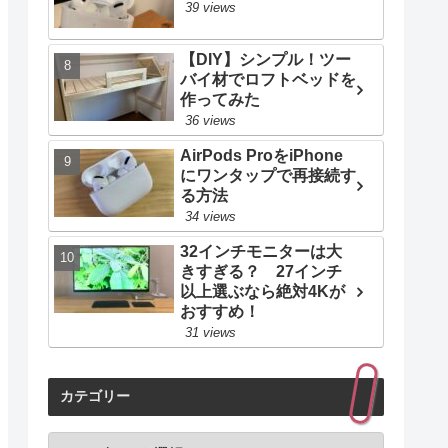
39 views
【DIY】シンプル！ツー
バイ材でロフトベッドを
作ってみた
36 views
AirPods ProをiPhone
にワンタップで再接続す
る方法
34 views
32インチモニターは大
きすぎる？ 27インチ
以上選ぶなら絶対4Kが
おすすめ！
31 views
カテゴリー