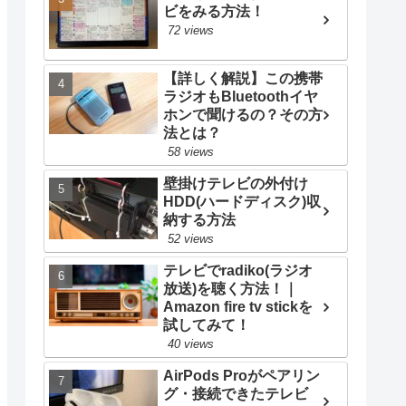
ビをみる方法！
72 views
【詳しく解説】この携帯
ラジオもBluetoothイヤ
ホンで聞けるの？その方
法とは？
58 views
壁掛けテレビの外付け
HDD(ハードディスク)収
納する方法
52 views
テレビでradiko(ラジオ
放送)を聴く方法！｜
Amazon fire tv stickを
試してみて！
40 views
AirPods Proがペアリン
グ・接続できたテレビ