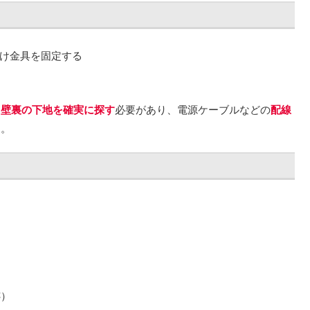
け金具を固定する
、
壁裏の下地を確実に探す
必要があり、電源ケーブルなどの
配線
す。
）