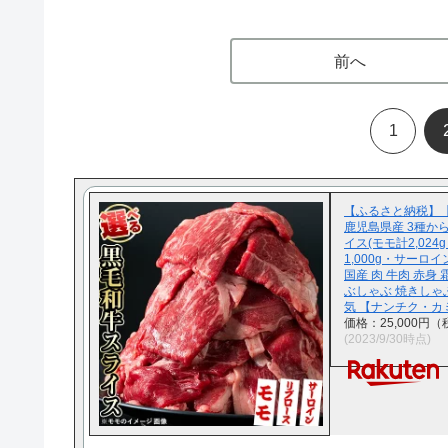
前へ
1
【ふるさと納税】
鹿児島県産 3種か
イス(モモ計2,02
1,000g・サーロイン
国産 肉 牛肉 赤身
ぶしゃぶ 焼きしゃぶ
気 【ナンチク・カミ
価格：25,000円
(2023/9/30時点)