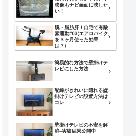
映像もナビ画面に映した
い！
脱・脂肪肝！自宅で有酸
素運動#03(エアロバイク
を３ヶ月使った効果
は？)
簡易的な方法で壁掛けテ
レビにした方法
配線がきれいに隠れる壁
掛けテレビの設置方法は
コレ
壁掛けテレビの不安を解
消–実験結果公開中