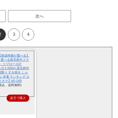
次へ
2
3
4
【発送時期が選べる】
ら選べる黒毛和牛スラ
4g・リブロース計
計1,000g) 黒毛和牛
 霜降り すき焼き しゃ
 冷凍 ランキング 人
チク】b5-149
（税込、送料無料)
楽天で購入