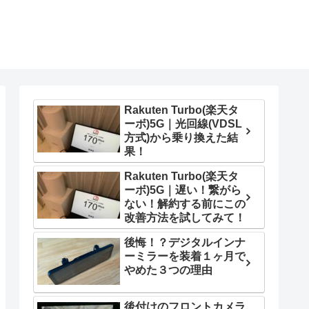
Rakuten Turbo(楽天タ
ーボ)5G｜光回線(VDSL
方式)から乗り換えた結
果！
Rakuten Turbo(楽天タ
ーボ)5G｜遅い！繋がら
ない！解約する前にこの
改善方法を試してみて！
後悔！？デジタルインナ
ーミラーを装着１ヶ月で
やめた３つの理由
後付けのフロントカメラ